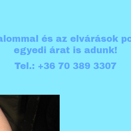
zalommal és az elvárások p
egyedi árat is adunk!
Tel.: +36 70 389 3307