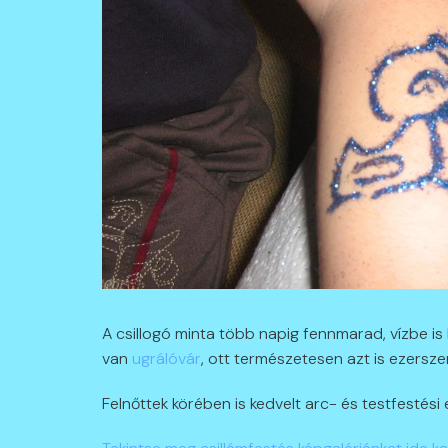
A csillogó minta több napig fennmarad, vízbe is l
van
ugrálóvár
, ott természetesen azt is ezersze
Felnőttek körében is kedvelt arc- és testfestési 