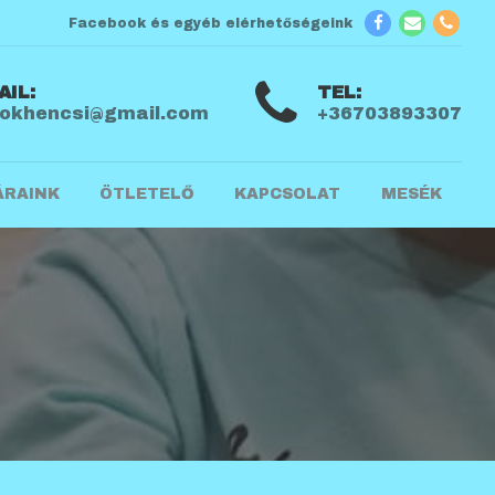
Facebook és egyéb elérhetőségeink
AIL:
TEL:
bokhencsi@gmail.com
+36703893307
ÁRAINK
ÖTLETELŐ
KAPCSOLAT
MESÉK