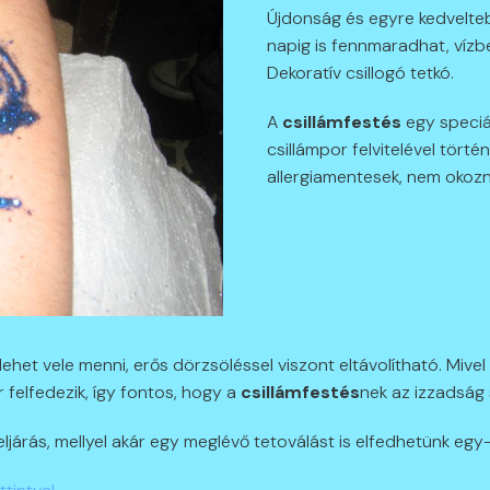
Újdonság és egyre kedveltebb
napig is fennmaradhat, vízbe
Dekoratív csillogó tetkó.
A
csillámfestés
egy speciá
csillámpor felvitelével tört
allergiamentesek, nem okozna
ehet vele menni, erős dörzsöléssel viszont eltávolítható. Mivel
r felfedezik, így fontos, hogy a
csillámfestés
nek az izzadság 
eljárás, mellyel akár egy meglévő tetoválást is elfedhetünk egy