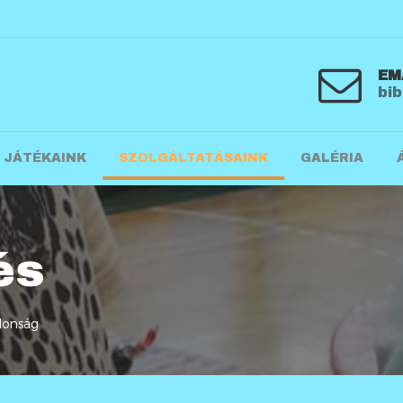
EM
bi
JÁTÉKAINK
SZOLGÁLTATÁSAINK
GALÉRIA
és
jdonság